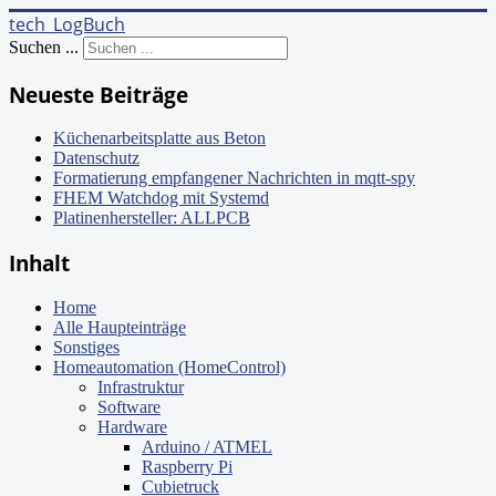
tech_LogBuch
Suchen ...
Neueste Beiträge
Küchenarbeitsplatte aus Beton
Datenschutz
Formatierung empfangener Nachrichten in mqtt-spy
FHEM Watchdog mit Systemd
Platinenhersteller: ALLPCB
Inhalt
Home
Alle Haupteinträge
Sonstiges
Homeautomation (HomeControl)
Infrastruktur
Software
Hardware
Arduino / ATMEL
Raspberry Pi
Cubietruck