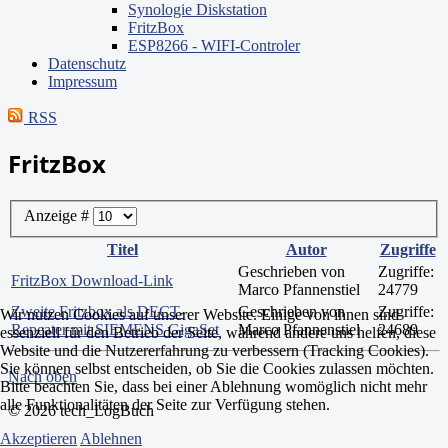
Synologie Diskstation
FritzBox
ESP8266 - WIFI-Controler
Datenschutz
Impressum
RSS
FritzBox
Anzeige #
Titel
Autor
Zugriffe
Geschrieben von
Zugriffe:
FritzBox Download-Link
Marco Pfannenstiel
24779
Zweite Fritzbox als DECT-
Geschrieben von
Zugriffe:
Wir nutzen Cookies auf unserer Website. Einige von ihnen sind
Repeater mit SIEMENS GigaSet
Marco Pfannenstiel
24689
essenziell für den Betrieb der Seite, während andere uns helfen, diese
Website und die Nutzererfahrung zu verbessern (Tracking Cookies).
Sie können selbst entscheiden, ob Sie die Cookies zulassen möchten.
Nach oben
Bitte beachten Sie, dass bei einer Ablehnung womöglich nicht mehr
alle Funktionalitäten der Seite zur Verfügung stehen.
© 2026 tech_LogBuch
Akzeptieren
Ablehnen