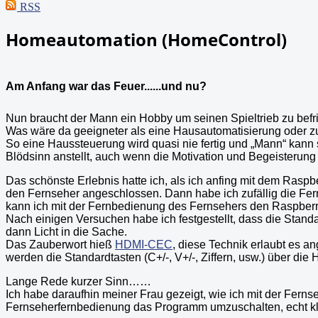
RSS
Homeautomation (HomeControl)
Am Anfang war das Feuer......und nu?
Nun braucht der Mann ein Hobby um seinen Spieltrieb zu befrie
Was wäre da geeigneter als eine Hausautomatisierung oder 
So eine Haussteuerung wird quasi nie fertig und „Mann“ kann s
Blödsinn anstellt, auch wenn die Motivation und Begeisterung 
Das schönste Erlebnis hatte ich, als ich anfing mit dem Ras
den Fernseher angeschlossen. Dann habe ich zufällig die F
kann ich mit der Fernbedienung des Fernsehers den Raspberr
Nach einigen Versuchen habe ich festgestellt, dass die Sta
dann Licht in die Sache.
Das Zauberwort hieß
HDMI-CEC
, diese Technik erlaubt es 
werden die Standardtasten (C+/-, V+/-, Ziffern, usw.) über di
Lange Rede kurzer Sinn……
Ich habe daraufhin meiner Frau gezeigt, wie ich mit der Ferns
Fernseherfernbedienung das Programm umzuschalten, echt kl