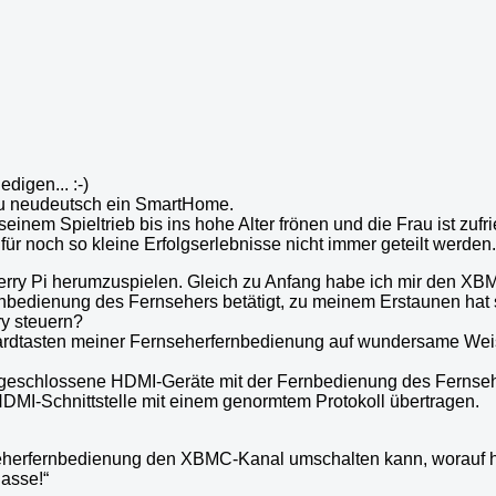
digen... :-)
zu neudeutsch ein SmartHome.
einem Spieltrieb bis ins hohe Alter frönen und die Frau ist zuf
für noch so kleine Erfolgserlebnisse nicht immer geteilt werden.
pberry Pi herumzuspielen. Gleich zu Anfang habe ich mir den X
ernbedienung des Fernsehers betätigt, zu meinem Erstaunen 
y steuern?
ndardtasten meiner Fernseherfernbedienung auf wundersame We
angeschlossene HDMI-Geräte mit der Fernbedienung des Fernse
e HDMI-Schnittstelle mit einem genormtem Protokoll übertragen.
eherfernbedienung den XBMC-Kanal umschalten kann, worauf hin s
asse!“