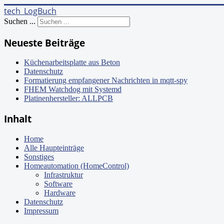
tech_LogBuch
Suchen ...
Neueste Beiträge
Küchenarbeitsplatte aus Beton
Datenschutz
Formatierung empfangener Nachrichten in mqtt-spy
FHEM Watchdog mit Systemd
Platinenhersteller: ALLPCB
Inhalt
Home
Alle Haupteinträge
Sonstiges
Homeautomation (HomeControl)
Infrastruktur
Software
Hardware
Datenschutz
Impressum