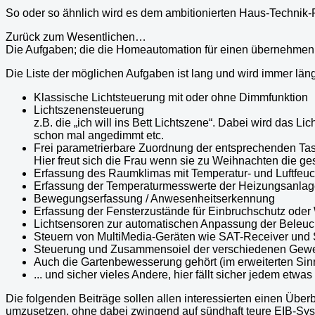
So oder so ähnlich wird es dem ambitionierten Haus-Technik-
Zurück zum Wesentlichen…
Die Aufgaben; die die Homeautomation für einen übernehmen 
Die Liste der möglichen Aufgaben ist lang und wird immer lä
Klassische Lichtsteuerung mit oder ohne Dimmfunktion
Lichtszenensteuerung
z.B. die „ich will ins Bett Lichtszene“. Dabei wird das
schon mal angedimmt etc.
Frei parametrierbare Zuordnung der entsprechenden Tas
Hier freut sich die Frau wenn sie zu Weihnachten die g
Erfassung des Raumklimas mit Temperatur- und Luftfeuc
Erfassung der Temperaturmesswerte der Heizungsanlage, 
Bewegungserfassung / Anwesenheitserkennung
Erfassung der Fensterzustände für Einbruchschutz ode
Lichtsensoren zur automatischen Anpassung der Beleuc
Steuern von MultiMedia-Geräten wie SAT-Receiver und
Steuerung und Zusammensoiel der verschiedenen Gewerk
Auch die Gartenbewesserung gehört (im erweiterten Sin
... und sicher vieles Andere, hier fällt sicher jedem et
Die folgenden Beiträge sollen allen interessierten einen Üb
umzusetzen
, ohne dabei zwingend auf sündhaft teure EIB-Sy