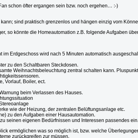
Fan schon öfter ergangen sein bzw. noch ergehen… :-)
kann; sind praktisch grenzenlos und hängen einzig vom Könne
nger, so könnte die Homeautomation z.B. folgende Aufgaben üb
 Licht im Erdgeschoss wird nach 5 Minuten automatisch ausgesch
ter zu den Schaltbaren Steckdosen.
esamte Weihnachtsbeleuchtung zentral schalten kann. Pluspunkte
htigkeitssensoren.
Vorlauf, Boiler, ect.
r Warnung beim Verlassen des Hauses.
htungssituation
 Stereoanlage
e wie der Heizung, der zentralen Belüftungsanlage etc.
ne) zu den Aufgaben einer Hausautomation.
was zu seinen eigenen Bedürfnissen und Interessen passendes ein
erblick ermöglichen was so möglich ist, bzw. welche Überlegun
steme zurückgreifen zur müssen.