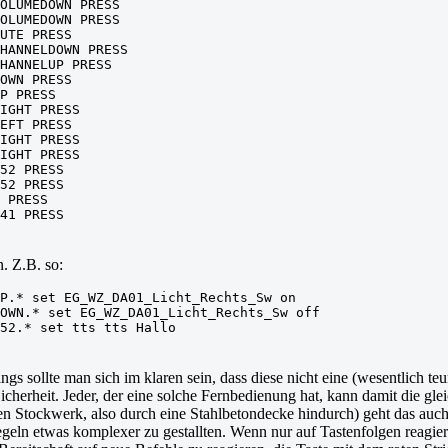
OLUMEDOWN PRESS
OLUMEDOWN PRESS
UTE PRESS
HANNELDOWN PRESS
HANNELUP PRESS
OWN PRESS
P PRESS
IGHT PRESS
EFT PRESS
IGHT PRESS
IGHT PRESS
52 PRESS
52 PRESS
 PRESS
41 PRESS
. Z.B. so:
P.* set EG_WZ_DA01_Licht_Rechts_Sw on
OWN.* set EG_WZ_DA01_Licht_Rechts_Sw off
52.* set tts tts Hallo
s sollte man sich im klaren sein, dass diese nicht eine (wesentlich t
icherheit. Jeder, der eine solche Fernbedienung hat, kann damit die g
 Stockwerk, also durch eine Stahlbetondecke hindurch) geht das auch 
egeln etwas komplexer zu gestallten. Wenn nur auf Tastenfolgen reagier