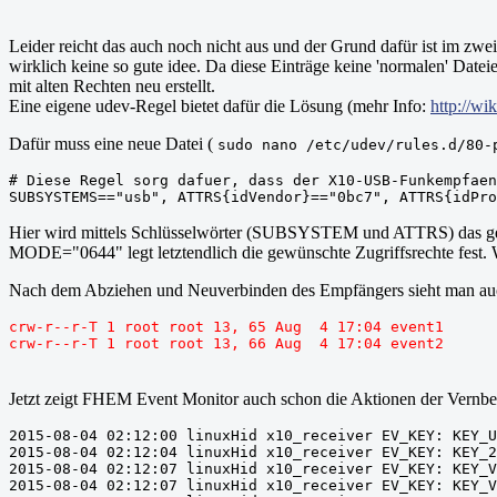
Leider reicht das auch noch nicht aus und der Grund dafür ist im zwei
wirklich keine so gute idee. Da diese Einträge keine 'normalen' Dat
mit alten Rechten neu erstellt.
Eine eigene udev-Regel bietet dafür die Lösung (mehr Info:
http://w
Dafür muss eine neue Datei (
sudo nano /etc/udev/rules.d/80-
# Diese Regel sorg dafuer, dass der X10-USB-Funkempfaen
SUBSYSTEMS=="usb", ATTRS{idVendor}=="0bc7", ATTRS{idPro
Hier wird mittels Schlüsselwörter (SUBSYSTEM und ATTRS) das gew
MODE="0644" legt letztendlich die gewünschte Zugriffsrechte fest. 
Nach dem Abziehen und Neuverbinden des Empfängers sieht man auc
crw-r--r-T 1 root root 13, 65 Aug  4 17:04 event1
crw-r--r-T 1 root root 13, 66 Aug  4 17:04 event2
Jetzt zeigt FHEM Event Monitor auch schon die Aktionen der Vernb
2015-08-04 02:12:00 linuxHid x10_receiver EV_KEY: KEY_U
2015-08-04 02:12:04 linuxHid x10_receiver EV_KEY: KEY_2
2015-08-04 02:12:07 linuxHid x10_receiver EV_KEY: KEY_V
2015-08-04 02:12:07 linuxHid x10_receiver EV_KEY: KEY_V