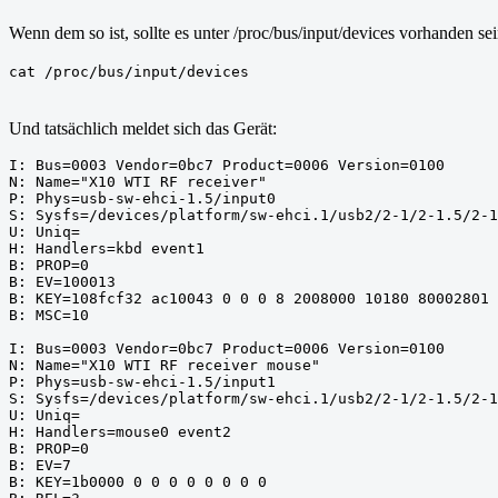
Wenn dem so ist, sollte es unter /proc/bus/input/devices vorhanden sei
cat /proc/bus/input/devices
Und tatsächlich meldet sich das Gerät:
I: Bus=0003 Vendor=0bc7 Product=0006 Version=0100
N: Name="X10 WTI RF receiver"
P: Phys=usb-sw-ehci-1.5/input0
S: Sysfs=/devices/platform/sw-ehci.1/usb2/2-1/2-1.5/2-
U: Uniq=
H: Handlers=kbd event1
B: PROP=0
B: EV=100013
B: KEY=108fcf32 ac10043 0 0 0 8 2008000 10180 80002801 
B: MSC=10
I: Bus=0003 Vendor=0bc7 Product=0006 Version=0100
N: Name="X10 WTI RF receiver mouse"
P: Phys=usb-sw-ehci-1.5/input1
S: Sysfs=/devices/platform/sw-ehci.1/usb2/2-1/2-1.5/2-1
U: Uniq=
H: Handlers=mouse0 event2
B: PROP=0
B: EV=7
B: KEY=1b0000 0 0 0 0 0 0 0 0