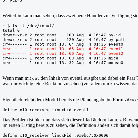
B: REL=3
Weiterhin kann man sehen, dass zwei neue Handler zur Verfügung ste
~ $ ls -l /dev/input/
total 0
drwxr-xr-x 2 root root    100 Aug  4 16:47 by-id
drwxr-xr-x 2 root root    120 Aug  4 16:47 by-path
crw------- 1 root root 13, 64 Aug  4 01:35 event0
crw------- 1 root root 13, 65 Aug  4 16:47 event1
crw------- 1 root root 13, 66 Aug  4 16:47 event2
crw------- 1 root root 13, 63 Aug  4 01:35 mice
crw------- 1 root root 13, 32 Aug  4 16:47 mouse0
Wenn man mit
den Inhalt von event1 ausgibt und dabei ein Paar 
cat
war nur wichtig, eine Reaktion zu sehen (vor allem um zu wissen, das
Eigentlich reicht dem Modul bereits die Pfandangabe im Form
/dev/
define x10_receiver linuxHid event1
Das Problem ist hier nur, dass sich dieser Pfad ändern kann, z.B. w
im ersten Listing bereits zu sehen, die Definition ändert sich damit f
define x10_receiver linuxHid :0x0bc7:0x0006