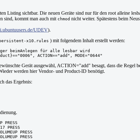
ten Listing sichtbar. Die neuen Geräte sind nur für den root alleine les
eien sind, kommt man auch mit
nicht weiter. Spätestens beim Neus
chmod
iki.ubuntuusers.de/UDEV
).
) mit folgendem Inhalt erstellt werden:
persistent-x10.rules
ger beimAnlegen für alle lesbar wird
duct}=="0006", ACTION=="add", MODE="0644"
ünschte Gerät ausgewähl, ACTION="add" besagt, dass die Regel beim
Wieder werden hier Vendor- und Product-ID benötigt.
h das Ergebnis:
edienung.
P PRESS
17 PRESS
OLUMEUP PRESS
OLUMEUP PRESS