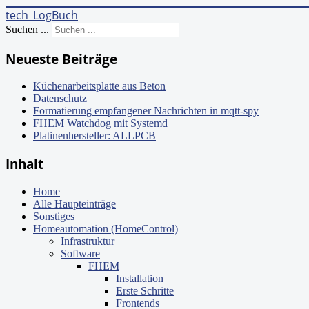
tech_LogBuch
Suchen ...
Neueste Beiträge
Küchenarbeitsplatte aus Beton
Datenschutz
Formatierung empfangener Nachrichten in mqtt-spy
FHEM Watchdog mit Systemd
Platinenhersteller: ALLPCB
Inhalt
Home
Alle Haupteinträge
Sonstiges
Homeautomation (HomeControl)
Infrastruktur
Software
FHEM
Installation
Erste Schritte
Frontends